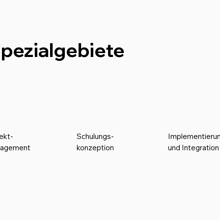
pezialgebiete
ekt-
Schulungs-
Implementieru
agement
konzeption
und Integratio