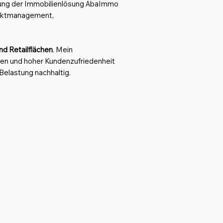
hrung der Immobilienlösung AbaImmo
ojektmanagement,
d Retailflächen
. Mein
gen und hoher Kundenzufriedenheit
 Belastung nachhaltig.