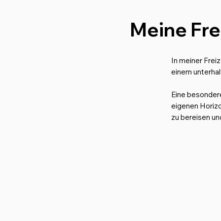
Meine Fre
In meiner Frei
einem unterha
Eine besondere
eigenen Horizo
zu bereisen un